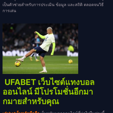
เป็นตัวช่วยสำหรับการประเมิน ข้อมูล และสถิติ ตลอดจนวิธี
การเล่น
UFABET เว็บไซต์แทงบอล
ออนไลน์ มีโปรโมชั่นอีกมา
กมายสำหรับคุณ