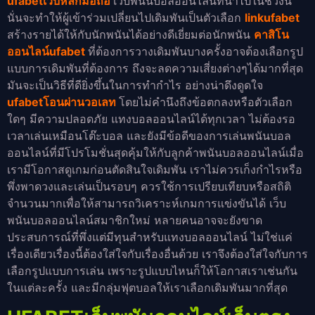
ufabetเว็บหลักมือถือ
เว็บพนันบอลออนไลน์ที่น่าไปในช่วงนี้
นั่นจะทำให้ผู้เข้าร่วมเปลี่ยนไปเดิมพันเป็นตัวเลือก
linkufabet
สร้างรายได้ให้กับนักพนันได้อย่างดีเยี่ยมต่อนักพนัน
คาสิโน
ออนไลน์ufabet
ที่ต้องการวางเดิมพันบางครั้งอาจต้องเลือกรูป
แบบการเดิมพันที่ต้องการ ถึงจะลดความเสี่ยงต่างๆได้มากที่สุด
มันจะเป็นวิธีที่ดียิ่งขึ้นในการทำกำไร อย่างน่าดึงดูดใจ
ufabetโอนผ่านวอเลท
โดยไม่คำนึงถึงข้อตกลงหรือตัวเลือก
ใดๆ มีความปลอดภัย แทงบอลออนไลน์ได้ทุกเวลา ไม่ต้องรอ
เวลาเล่นเหมือนโต๊ะบอล และยังมีข้อดีของการเล่นพนันบอล
ออนไลน์ที่มีโปรโมชั่นสุดคุ้มให้กับลูกค้าพนันบอลออนไลน์เมื่อ
เรามีโอกาสดูเกมก่อนตัดสินใจเดิมพัน เราไม่ควรเก็งกำไรหรือ
พึ่งพาดวงและเล่นเป็นรอบๆ ควรใช้การเปรียบเทียบหรือสถิติ
จำนวนมากเพื่อให้สามารถวิเคราะห์เกมการแข่งขันได้ เว็บ
พนันบอลออนไลน์สมาชิกใหม่ หลายคนอาจจะยังขาด
ประสบการณ์ที่พึ่งแต่มีทุนสำหรับแทงบอลออนไลน์ ไม่ใช่แค่
เรื่องเดียวเรื่องนี้ต้องใส่ใจกับเรื่องอื่นด้วย เราจึงต้องใส่ใจกับการ
เลือกรูปแบบการเล่น เพราะรูปแบบไหนก็ให้โอกาสเราเช่นกัน
ในแต่ละครั้ง และมีกลุ่มฟุตบอลให้เราเลือกเดิมพันมากที่สุด