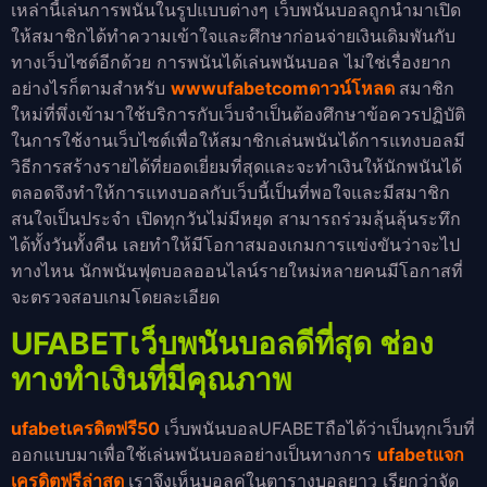
เหล่านี้เล่นการพนันในรูปแบบต่างๆ เว็บพนันบอลถูกนำมาเปิด
ให้สมาชิกได้ทำความเข้าใจและศึกษาก่อนจ่ายเงินเดิมพันกับ
ทางเว็บไซต์อีกด้วย การพนันได้เล่นพนันบอล ไม่ใช่เรื่องยาก
อย่างไรก็ตามสำหรับ
wwwufabetcomดาวน์โหลด
สมาชิก
ใหม่ที่พึ่งเข้ามาใช้บริการกับเว็บจำเป็นต้องศึกษาข้อควรปฏิบัติ
ในการใช้งานเว็บไซต์เพื่อให้สมาชิกเล่นพนันได้การแทงบอลมี
วิธีการสร้างรายได้ที่ยอดเยี่ยมที่สุดและจะทำเงินให้นักพนันได้
ตลอดจึงทำให้การแทงบอลกับเว็บนี้เป็นที่พอใจและมีสมาชิก
สนใจเป็นประจำ เปิดทุกวันไม่มีหยุด สามารถร่วมลุ้นลุ้นระทึก
ได้ทั้งวันทั้งคืน เลยทำให้มีโอกาสมองเกมการแข่งขันว่าจะไป
ทางไหน นักพนันฟุตบอลออนไลน์รายใหม่หลายคนมีโอกาสที่
จะตรวจสอบเกมโดยละเอียด
UFABETเว็บพนันบอลดีที่สุด ช่อง
ทางทำเงินที่มีคุณภาพ
ufabetเครดิตฟรี50
เว็บพนันบอลUFABETถือได้ว่าเป็นทุกเว็บที่
ออกแบบมาเพื่อใช้เล่นพนันบอลอย่างเป็นทางการ
ufabetแจก
เครดิตฟรีล่าสุด
เราจึงเห็นบอลคู่ในตารางบอลยาว เรียกว่าจัด