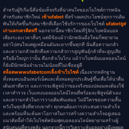
สำหรับผู้ริเริ่มนี่คือข้อเท็จจริงที่น่าสนใจของเว็บไซต์การพนัน
สำหรับสมาชิกใหม่
เข้าufabet
ที่สร้างผลประโยชน์ทุกการเดิม
พันให้เกิดขึ้นกับสมาชิกที่เลือกใช้บริการของเว็บไซต์
ufabetยูส
เก่าแลกเครดิตฟรี
นอกจากนี้สมาชิกใหม่ที่รู้จักเว็บพนันบอล
เพียงระยะเวลาสั้นๆ แต่มีข้อแม้ว่านักพนันมือใหม่ก็พยายาม
อย่าไปสนใจแต่ดูเหมือนมันจะยากขึ้นทุกที นั่นคือความกลัว
และความกลัวหลักคือความกลัวการสูญพันธุ์กลัวที่จะสูญเสีย
หรือยิ่งใหญ่กว่านั้น คือกลัวเว็บโกง แม้ว่าเว็บพนันบอลออนไลน์
ก็ยังมีนักพนันจำนวนไม่น้อยที่ไม่เชื่ออยู่ดี
สล็อตwwwufabetcomลิ้งเข้าเว็บไซต์
เนื่องจากหลักฐาน
ทั้งหมดบนอินเทอร์เน็ตและทั้งหมดถูกประดิษฐ์ขึ้นเพื่อให้น่าตื่น
เต้นเท่าที่ควร และการจะพิสูจน์ว่าของจริงของปลอมคงต้องใช้
เวลาสำรวจ เว็บแทงบอลออนไลน์ไหนที่พร้อมจะพิสูจน์ตัวเอง
และความกลัวในการวางเดิมพันเสมอ ไม่มีใครชอบความสิ้น
หวังในทุกสิ่งที่พวกเขาทำ ทุกคนต้องการประสบความสำเร็จ
และพร้อมที่จะค้นหาโอกาสในการสร้างความสำเร็จอยู่เสมอ
แนวคิดนี้ทำให้เว็บไซต์พนันฟุตบอลออนไลน์พยายามสร้างผู้
สนับสนุนที่ทรงพลัง นอกจากนี้การวิเคราะห์บอลอย่างมีเหตุผล